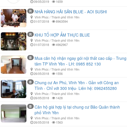
09/05/2019
1659
R
NHÀ HÀNG HẢI SẢN BLUE - AOI SUSHI
Vĩnh Phúc / Thành phố Vĩnh Yên
31/07/2018
8963594
R
KHU TỔ HỢP ẨM THỰC BLUE
Vĩnh Phúc / Thành phố Vĩnh Yên
31/07/2018
4962967
B
Mua căn hộ nhận ngay gói nội thất cao cấp - Trung
tâm TP Vĩnh Yên - LH: 0985 852 130
Vĩnh Phúc / Thành phố Vĩnh Yên
26/05/2018
1556
B
Chung cư An Phú, Vĩnh Yên - Gần với Công an
Tỉnh - Chỉ với 300 triệu- Liên hệ: 0962455280
Vĩnh Phúc / Thành phố Vĩnh Yên
26/05/2018
1428
B
Căn hộ giá hợp lý tại chung cư Bảo Quân thành
phố Vĩnh Yên
Vĩnh Phúc / Thành phố Vĩnh Yên
26/05/2018
1563