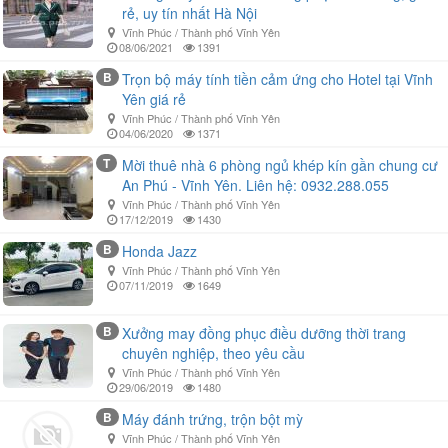
rẻ, uy tín nhất Hà Nội
Vĩnh Phúc / Thành phố Vĩnh Yên
08/06/2021
1391
B
Trọn bộ máy tính tiền cảm ứng cho Hotel tại Vĩnh
Yên giá rẻ
Vĩnh Phúc / Thành phố Vĩnh Yên
04/06/2020
1371
T
Mời thuê nhà 6 phòng ngủ khép kín gần chung cư
An Phú - Vĩnh Yên. Liên hệ: 0932.288.055
Vĩnh Phúc / Thành phố Vĩnh Yên
17/12/2019
1430
B
Honda Jazz
Vĩnh Phúc / Thành phố Vĩnh Yên
07/11/2019
1649
B
Xưởng may đồng phục điều dưỡng thời trang
chuyên nghiệp, theo yêu cầu
Vĩnh Phúc / Thành phố Vĩnh Yên
29/06/2019
1480
B
Máy đánh trứng, trộn bột mỳ
Vĩnh Phúc / Thành phố Vĩnh Yên