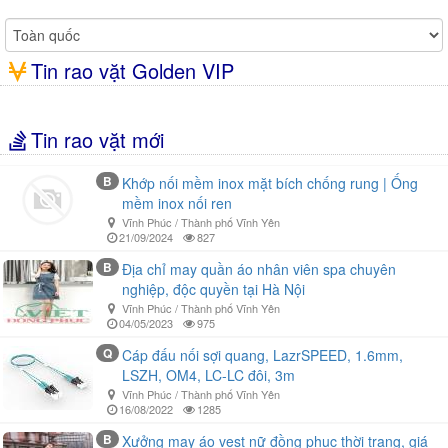
Tin rao vặt Golden VIP
Tin rao vặt mới
B
Khớp nối mềm inox mặt bích chống rung | Ống
mềm inox nối ren
Vĩnh Phúc / Thành phố Vĩnh Yên
21/09/2024
827
B
Địa chỉ may quần áo nhân viên spa chuyên
nghiệp, độc quyền tại Hà Nội
Vĩnh Phúc / Thành phố Vĩnh Yên
04/05/2023
975
Q
Cáp đấu nối sợi quang, LazrSPEED, 1.6mm,
LSZH, OM4, LC-LC đôi, 3m
Vĩnh Phúc / Thành phố Vĩnh Yên
16/08/2022
1285
B
Xưởng may áo vest nữ đồng phục thời trang, giá