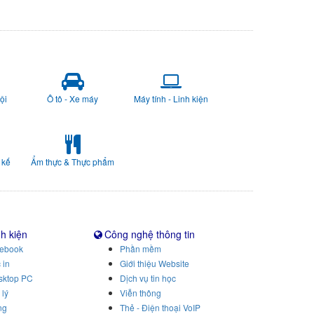
ội
Ô tô - Xe máy
Máy tính - Linh kiện
 kế
Ẩm thực & Thực phẩm
nh kiện
Công nghệ thông tin
tebook
Phần mềm
 in
Giới thiệu Website
sktop PC
Dịch vụ tin học
 lý
Viễn thông
ng
Thẻ - Điện thoại VoIP