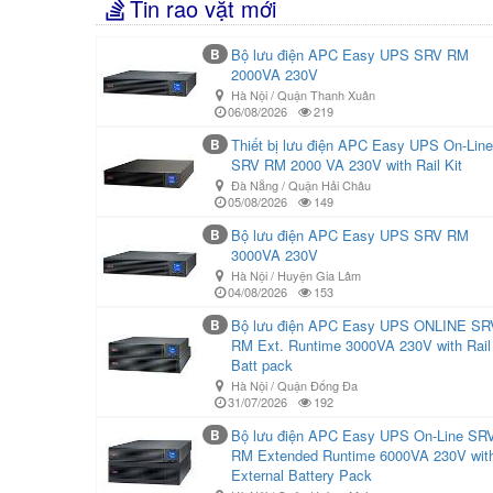
Tin rao vặt mới
B
Bộ lưu điện APC Easy UPS SRV RM
2000VA 230V
Hà Nội / Quận Thanh Xuân
06/08/2026
219
B
Thiết bị lưu điện APC Easy UPS On-Line
SRV RM 2000 VA 230V with Rail Kit
Đà Nẵng / Quận Hải Châu
05/08/2026
149
B
Bộ lưu điện APC Easy UPS SRV RM
3000VA 230V
Hà Nội / Huyện Gia Lâm
04/08/2026
153
B
Bộ lưu điện APC Easy UPS ONLINE SR
RM Ext. Runtime 3000VA 230V with Rail 
Batt pack
Hà Nội / Quận Đống Đa
31/07/2026
192
B
Bộ lưu điện APC Easy UPS On-Line SR
RM Extended Runtime 6000VA 230V wit
External Battery Pack