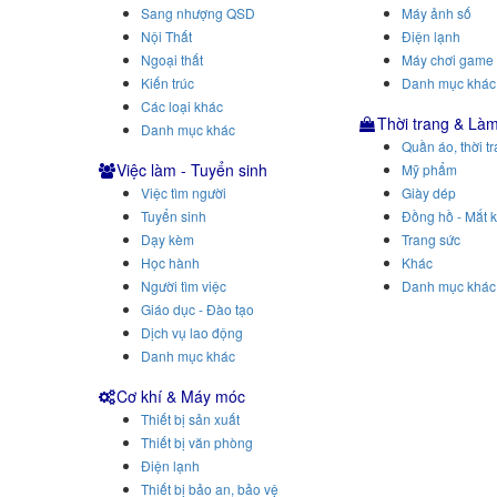
Sang nhượng QSD
Máy ảnh số
Nội Thất
Điện lạnh
Ngoại thất
Máy chơi game
Kiến trúc
Danh mục khác
Các loại khác
Thời trang & Là
Danh mục khác
Quần áo, thời t
Việc làm - Tuyển sinh
Mỹ phẩm
Việc tìm người
Giày dép
Tuyển sinh
Đồng hồ - Mắt k
Dạy kèm
Trang sức
Học hành
Khác
Người tìm việc
Danh mục khác
Giáo dục - Đào tạo
Dịch vụ lao động
Danh mục khác
Cơ khí & Máy móc
Thiết bị sản xuất
Thiết bị văn phòng
Điện lạnh
Thiết bị bảo an, bảo vệ