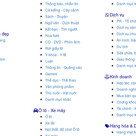
Thông báo, nhắn tin
Danh mục 
Cá kiểng - Cây cảnh
Dịch vụ
Sách - Truyện
PR - Tổ chứ
Ngữ văn - Dịch thuật
Dịch vụ vậ
Kết bạn - Tìm người
m đẹp
Dịch vụ ch
Hoa tươi
rang
An ninh, bả
CD - DVD - Phim ảnh
Du lịch
Rơi giấy tờ
Sửa chữa, b
Y khoa - Y tế
ính
Giao thông 
Luật
Danh mục 
Thông tin - Quảng cáo
Games
Kinh doanh
Thể dục - Thể thao
Hợp tác, cộ
Văn phòng phẩm
Doanh ngh
Thú nuôi - Vật nuôi
Mua bán q
Danh mục khác
Chứng khoá
Tài chính - 
Ô tô - Xe máy
Danh mục 
Ô tô
Xe tải
Hàng hóa & 
Nội thất, đồ chơi Ô tô
Hàng Việt 
Xe máy