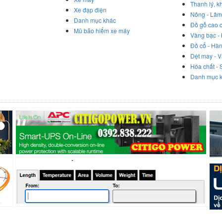
Thanh lý, k
Xe đạp điện
Nông - Lâm
Danh mục khác
Đồ gỗ cao 
Mũ bảo hiểm xe máy
Vàng bạc -
Đồ cổ - Hà
Dệt may - V
Hóa chất - 
Danh mục 