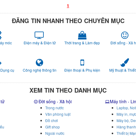
1
ĐĂNG TIN NHANH THEO CHUYÊN MỤC
Máy móc
Điện máy & Điện tử
Thời trang & Làm đẹp
Đời sống - Xã h
 Dụng cụ
Công nghệ thông tin
Điện thoại & Phụ kiện
Mỹ thuật & Thiết
XEM TIN THEO DANH MỤC
 tử
Đời sống - Xã hội
Máy tính - Li
Trong nước
Laptop, No
Văn phòng luật
Máy in, mực
Đồ chơi
Máy bộ, De
iếu
Gift shop
Hàng thanh
Ngoài nước
Thiết bị Mạ