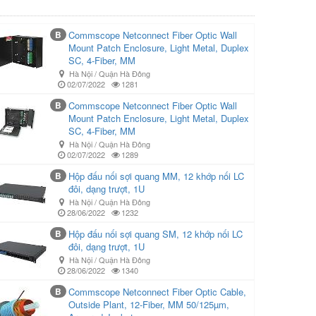
B
Commscope Netconnect Fiber Optic Wall
Mount Patch Enclosure, Light Metal, Duplex
SC, 4-Fiber, MM
Hà Nội / Quận Hà Đông
02/07/2022
1281
B
Commscope Netconnect Fiber Optic Wall
Mount Patch Enclosure, Light Metal, Duplex
SC, 4-Fiber, MM
Hà Nội / Quận Hà Đông
02/07/2022
1289
B
Hộp đấu nối sợi quang MM, 12 khớp nối LC
đôi, dạng trượt, 1U
Hà Nội / Quận Hà Đông
28/06/2022
1232
B
Hộp đấu nối sợi quang SM, 12 khớp nối LC
đôi, dạng trượt, 1U
Hà Nội / Quận Hà Đông
28/06/2022
1340
B
Commscope Netconnect Fiber Optic Cable,
Outside Plant, 12-Fiber, MM 50/125µm,