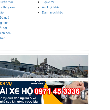
huyến mãi
Tiệc cưới
 - Thủy sản
Ẩm thực khác
cấp
Danh mục khác
 Đá quý
ng hiếm
ải sợi
Sinh học
khác