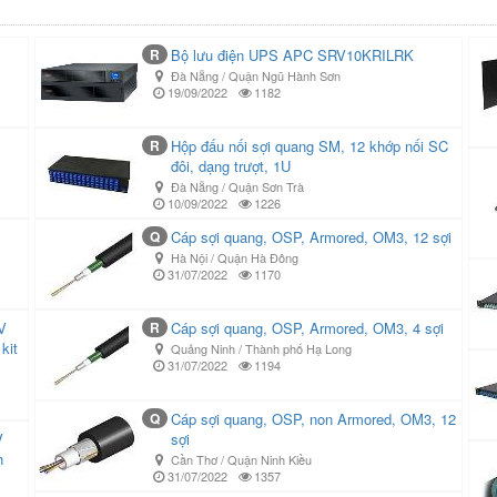
R
Bộ lưu điện UPS APC SRV10KRILRK
Đà Nẵng / Quận Ngũ Hành Sơn
19/09/2022
1182
R
Hộp đấu nối sợi quang SM, 12 khớp nối SC
đôi, dạng trượt, 1U
Đà Nẵng / Quận Sơn Trà
10/09/2022
1226
Q
Cáp sợi quang, OSP, Armored, OM3, 12 sợi
Hà Nội / Quận Hà Đông
31/07/2022
1170
V
R
Cáp sợi quang, OSP, Armored, OM3, 4 sợi
kit
Quảng Ninh / Thành phố Hạ Long
31/07/2022
1194
Q
Cáp sợi quang, OSP, non Armored, OM3, 12
V
sợi
h
Cần Thơ / Quận Ninh Kiều
31/07/2022
1357