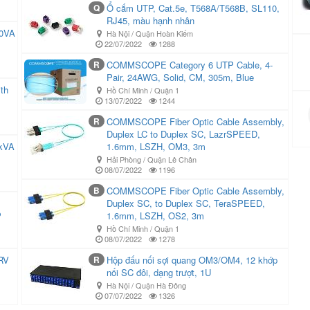
Q
Ổ cắm UTP, Cat.5e, T568A/T568B, SL110,
RJ45, màu hạnh nhân
00VA
Hà Nội / Quận Hoàn Kiếm
22/07/2022
1288
R
COMMSCOPE Category 6 UTP Cable, 4-
Pair, 24AWG, Solid, CM, 305m, Blue
th
Hồ Chí Minh / Quận 1
13/07/2022
1244
R
COMMSCOPE Fiber Optic Cable Assembly,
Duplex LC to Duplex SC, LazrSPEED,
3kVA
1.6mm, LSZH, OM3, 3m
Hải Phòng / Quận Lê Chân
08/07/2022
1196
B
COMMSCOPE Fiber Optic Cable Assembly,
Duplex SC, to Duplex SC, TeraSPEED,
P
1.6mm, LSZH, OS2, 3m
Hồ Chí Minh / Quận 1
08/07/2022
1278
RV
R
Hộp đấu nối sợi quang OM3/OM4, 12 khớp
nối SC đôi, dạng trượt, 1U
Hà Nội / Quận Hà Đông
07/07/2022
1326