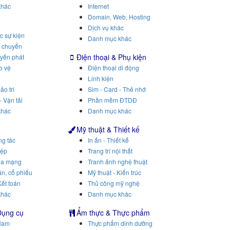
khác
Internet
Domain, Web, Hosting
Dịch vụ khác
c sự kiện
Danh mục khác
n chuyển
Điện thoại & Phụ kiện
uyến phát
o vệ
Điện thoại di động
Linh kiện
ảo trì
Sim - Card - Thẻ nhớ
- Vận tải
Phần mềm ĐTDĐ
khác
Danh mục khác
Mỹ thuật & Thiết kế
ng tác
In ấn - Thiết kế
iệp
Trang trí nội thất
ua mạng
Tranh ảnh nghệ thuật
n, cổ phiếu
Mỹ thuật - Kiến trúc
Kết toán
Thủ công mỹ nghệ
khác
Danh mục khác
Dụng cụ
Ẩm thực & Thực phẩm
Nam
Thực phẩm dinh dưỡng