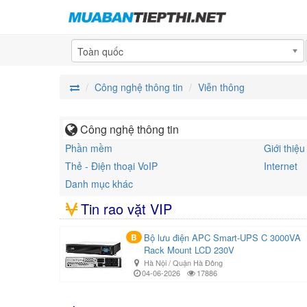
Toàn quốc
Công nghệ thông tin
Viễn thông
Công nghệ thông tin
Phần mềm
Giới thiệ
Thẻ - Điện thoại VoIP
Internet
Danh mục khác
Tin rao vặt VIP
B
Bộ lưu điện APC Smart-UPS C 3000VA
Rack Mount LCD 230V
Hà Nội / Quận Hà Đông
04-06-2026
17886