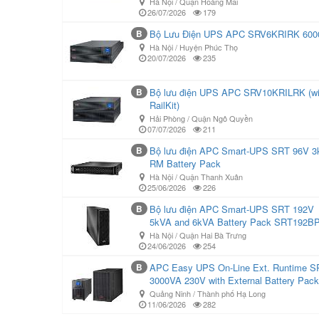
Hà Nội / Quận Hoàng Mai
26/07/2026
179
B
Bộ Lưu Điện UPS APC SRV6KRIRK 60
Hà Nội / Huyện Phúc Thọ
20/07/2026
235
B
Bộ lưu điện UPS APC SRV10KRILRK (wi
RailKit)
Hải Phòng / Quận Ngô Quyền
07/07/2026
211
B
Bộ lưu điện APC Smart-UPS SRT 96V 
RM Battery Pack
Hà Nội / Quận Thanh Xuân
25/06/2026
226
B
Bộ lưu điện APC Smart-UPS SRT 192V
5kVA and 6kVA Battery Pack SRT192B
Hà Nội / Quận Hai Bà Trưng
24/06/2026
254
B
APC Easy UPS On-Line Ext. Runtime S
3000VA 230V with External Battery Pack
Quảng Ninh / Thành phố Hạ Long
11/06/2026
282