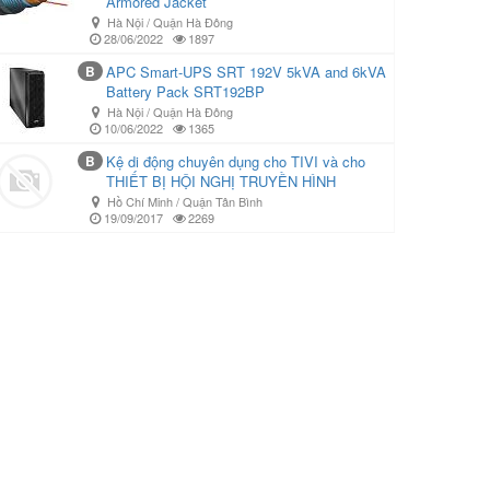
Armored Jacket
Hà Nội / Quận Hà Đông
28/06/2022
1897
B
APC Smart-UPS SRT 192V 5kVA and 6kVA
Battery Pack SRT192BP
Hà Nội / Quận Hà Đông
10/06/2022
1365
B
Kệ di động chuyên dụng cho TIVI và cho
THIẾT BỊ HỘI NGHỊ TRUYỀN HÌNH
Hồ Chí Minh / Quận Tân Bình
19/09/2017
2269