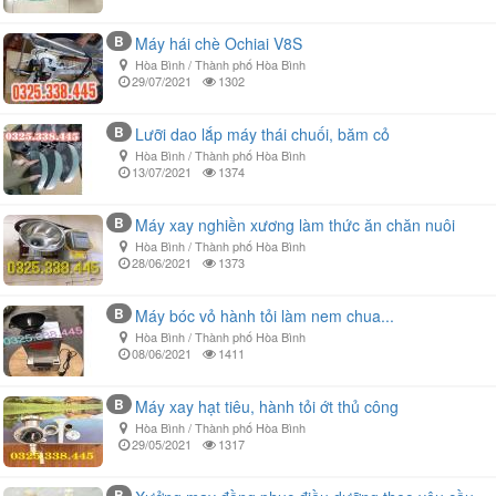
B
Máy hái chè Ochiai V8S
Hòa Bình / Thành phố Hòa Bình
29/07/2021
1302
B
Lưỡi dao lắp máy thái chuối, băm cỏ
Hòa Bình / Thành phố Hòa Bình
13/07/2021
1374
B
Máy xay nghiền xương làm thức ăn chăn nuôi
Hòa Bình / Thành phố Hòa Bình
28/06/2021
1373
B
Máy bóc vỏ hành tỏi làm nem chua...
Hòa Bình / Thành phố Hòa Bình
08/06/2021
1411
B
Máy xay hạt tiêu, hành tỏi ớt thủ công
Hòa Bình / Thành phố Hòa Bình
29/05/2021
1317
B