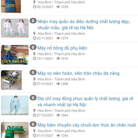
Hòa Bình / Thành phố Hòa Bình
26/12/2021
1235
B
Nhận may quần áo điều dưỡng chất lượng đẹp,
chuẩn mẫu, giá rẻ tại Hà Nội
Hòa Bình / Thành phố Hòa Bình
22/11/2021
1274
B
Máy nổ bỏng đủ phụ kiện
Hòa Bình / Thành phố Hòa Bình
15/11/2021
1374
B
Máy vo viên hoàn, viên trân châu đa năng
Hòa Bình / Thành phố Hòa Bình
27/10/2021
1396
B
Địa chỉ may đồng phục quản lý chất lượng, giá rẻ
và nhanh nhất tại Hà Nội
Hòa Bình / Thành phố Hòa Bình
27/10/2021
1284
B
Máy băm nhuyễn cây chuối làm thức ăn chăn nuôi
Hòa Bình / Thành phố Hòa Bình
31/07/2021
1344