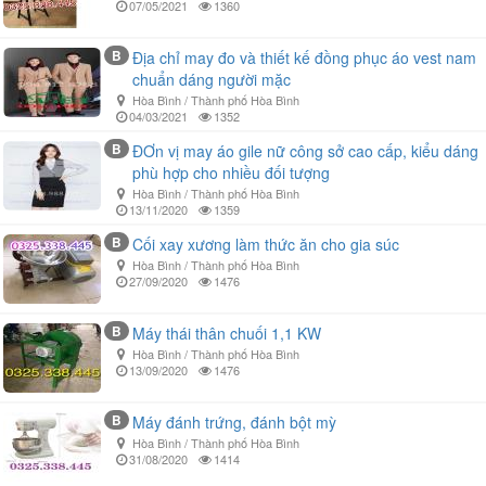
07/05/2021
1360
B
Địa chỉ may đo và thiết kế đồng phục áo vest nam
chuẩn dáng người mặc
Hòa Bình / Thành phố Hòa Bình
04/03/2021
1352
B
ĐƠn vị may áo gile nữ công sở cao cấp, kiểu dáng
phù hợp cho nhiều đối tượng
Hòa Bình / Thành phố Hòa Bình
13/11/2020
1359
B
Cối xay xương làm thức ăn cho gia súc
Hòa Bình / Thành phố Hòa Bình
27/09/2020
1476
B
Máy thái thân chuối 1,1 KW
Hòa Bình / Thành phố Hòa Bình
13/09/2020
1476
B
Máy đánh trứng, đánh bột mỳ
Hòa Bình / Thành phố Hòa Bình
31/08/2020
1414