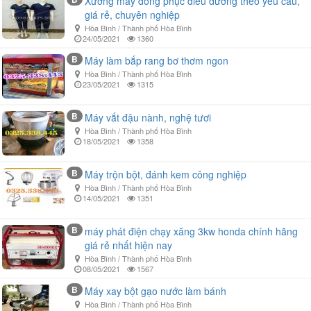
Xưởng may đồng phục điều dưỡng theo yêu cầu,
giá rẻ, chuyên nghiệp
Hòa Bình / Thành phố Hòa Bình
24/05/2021
1360
B
Máy làm bắp rang bơ thơm ngon
Hòa Bình / Thành phố Hòa Bình
23/05/2021
1315
B
Máy vắt đậu nành, nghệ tươi
Hòa Bình / Thành phố Hòa Bình
18/05/2021
1358
B
Máy trộn bột, đánh kem công nghiệp
Hòa Bình / Thành phố Hòa Bình
14/05/2021
1351
B
máy phát điện chạy xăng 3kw honda chính hãng
giá rẻ nhất hiện nay
Hòa Bình / Thành phố Hòa Bình
08/05/2021
1567
B
Máy xay bột gạo nước làm bánh
Hòa Bình / Thành phố Hòa Bình