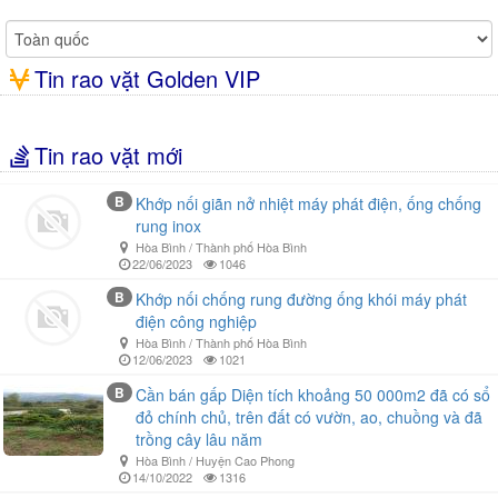
Tin rao vặt Golden VIP
Tin rao vặt mới
B
Khớp nối giãn nở nhiệt máy phát điện, ống chống
rung inox
Hòa Bình / Thành phố Hòa Bình
22/06/2023
1046
B
Khớp nối chống rung đường ống khói máy phát
điện công nghiệp
Hòa Bình / Thành phố Hòa Bình
12/06/2023
1021
B
Cần bán gấp Diện tích khoảng 50 000m2 đã có sổ
đỏ chính chủ, trên đất có vườn, ao, chuồng và đã
trồng cây lâu năm
Hòa Bình / Huyện Cao Phong
14/10/2022
1316