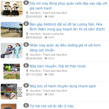
B
ĐỊa chỉ may đồng phục quán cafe đẹp cao cấp với
giá cạnh tranh‎
Hòa Bình / Thành phố Hòa Bình
20/09/2022
1846
B
Bán gấp 5400m2 đất sổ đỏ tại Lương Sơn, Hòa
Bình (Nằm trong quy hoạch lên thị xã năm 2025)
Hòa Bình / Huyện Lương Sơn
05/08/2022
1415
B
Nhận may quần áo điều dưỡng giá rẻ với form
dáng cực chuẩn
Hòa Bình / Thành phố Hòa Bình
04/08/2022
1213
B
Máy băm nhuyễn, thái lát thân chuối
Hòa Bình / Thành phố Hòa Bình
11/01/2022
1280
B
Máy bóc vỏ hành chuyên dụng nhanh sạch
Hòa Bình / Thành phố Hòa Bình
05/01/2022
1204
B
Túi hái chè vải dù sẵn 2 màu