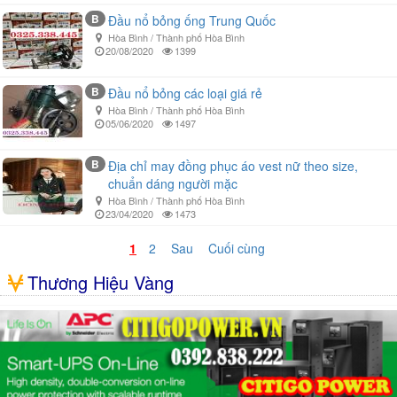
B
Đầu nổ bỏng ống Trung Quốc
Hòa Bình / Thành phố Hòa Bình
20/08/2020
1399
B
Đầu nổ bỏng các loại giá rẻ
Hòa Bình / Thành phố Hòa Bình
05/06/2020
1497
B
Địa chỉ may đồng phục áo vest nữ theo size,
chuẩn dáng người mặc
Hòa Bình / Thành phố Hòa Bình
23/04/2020
1473
1
2
Sau
Cuối cùng
Thương Hiệu Vàng