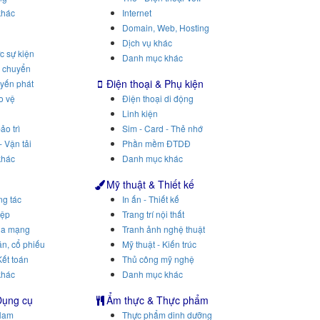
khác
Internet
Domain, Web, Hosting
Dịch vụ khác
c sự kiện
Danh mục khác
n chuyển
Điện thoại & Phụ kiện
uyến phát
o vệ
Điện thoại di động
Linh kiện
ảo trì
Sim - Card - Thẻ nhớ
- Vận tải
Phần mềm ĐTDĐ
khác
Danh mục khác
Mỹ thuật & Thiết kế
ng tác
In ấn - Thiết kế
iệp
Trang trí nội thất
ua mạng
Tranh ảnh nghệ thuật
n, cổ phiếu
Mỹ thuật - Kiến trúc
Kết toán
Thủ công mỹ nghệ
khác
Danh mục khác
Dụng cụ
Ẩm thực & Thực phẩm
Nam
Thực phẩm dinh dưỡng