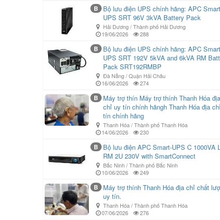
B
Bộ lưu điện UPS chính hãng: APC Smart
UPS SRT 96V 3kVA Battery Pack
Hải Dương / Thành phố Hải Dương
19/06/2026
288
B
Bộ lưu điện UPS chính hãng: APC Smart
UPS SRT 192V 5kVA and 6kVA RM Batt
Pack SRT192RMBP
Đà Nẵng / Quận Hải Châu
16/06/2026
274
B
Máy trợ thín Máy trợ thính Thanh Hóa đị
chỉ uy tín chính hãngh Thanh Hóa địa ch
tín chính hãng
Thanh Hóa / Thành phố Thanh Hóa
14/06/2026
230
B
Bộ lưu điện APC Smart-UPS C 1000VA 
RM 2U 230V with SmartConnect
Bắc Ninh / Thành phố Bắc Ninh
10/06/2026
249
B
Máy trợ thính Thanh Hóa địa chỉ chất lư
uy tín.
Thanh Hóa / Thành phố Thanh Hóa
07/06/2026
276