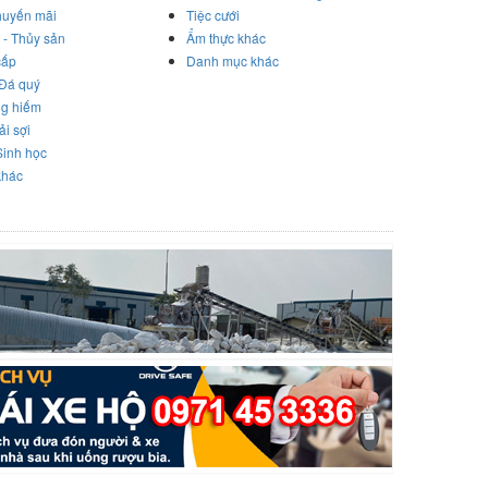
huyến mãi
Tiệc cưới
 - Thủy sản
Ẩm thực khác
cấp
Danh mục khác
 Đá quý
ng hiếm
ải sợi
Sinh học
khác