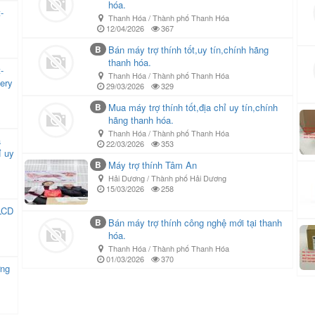
hóa.
-
Thanh Hóa / Thành phố Thanh Hóa
12/04/2026
367
B
Bán máy trợ thính tốt,uy tín,chính hãng
thanh hóa.
-
Thanh Hóa / Thành phố Thanh Hóa
ery
29/03/2026
329
B
Mua máy trợ thính tốt,địa chỉ uy tín,chính
hãng thanh hóa.
Thanh Hóa / Thành phố Thanh Hóa
a
22/03/2026
353
ỉ uy
B
Máy trợ thính Tâm An
Hải Dương / Thành phố Hải Dương
15/03/2026
258
LCD
B
Bán máy trợ thính công nghệ mới tại thanh
hóa.
Thanh Hóa / Thành phố Thanh Hóa
01/03/2026
370
ợng