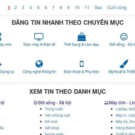
1
2
3
4
5
6
7
8
9
10
11
Sau
Cuối cùng
ĐĂNG TIN NHANH THEO CHUYÊN MỤC
Máy móc
Điện máy & Điện tử
Thời trang & Làm đẹp
Đời sống - Xã h
 Dụng cụ
Công nghệ thông tin
Điện thoại & Phụ kiện
Mỹ thuật & Thiết
XEM TIN THEO DANH MỤC
 tử
Đời sống - Xã hội
Máy tính - Li
Trong nước
Laptop, No
Văn phòng luật
Máy in, mực
Đồ chơi
Máy bộ, De
iếu
Gift shop
Hàng thanh
Ngoài nước
Thiết bị Mạ