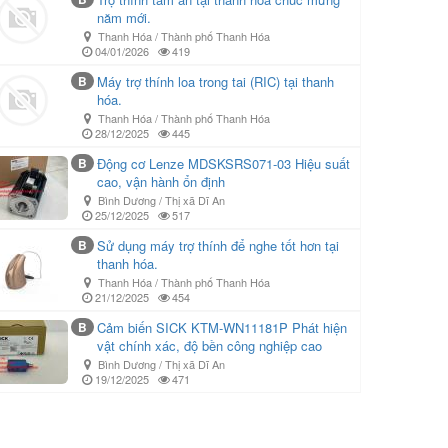
năm mới.
Thanh Hóa / Thành phố Thanh Hóa
04/01/2026
419
B
Máy trợ thính loa trong tai (RIC) tại thanh
hóa.
Thanh Hóa / Thành phố Thanh Hóa
28/12/2025
445
B
Động cơ Lenze MDSKSRS071-03 Hiệu suất
cao, vận hành ổn định
Bình Dương / Thị xã Dĩ An
25/12/2025
517
B
Sử dụng máy trợ thính để nghe tốt hơn tại
thanh hóa.
Thanh Hóa / Thành phố Thanh Hóa
21/12/2025
454
B
Cảm biến SICK KTM-WN11181P Phát hiện
vật chính xác, độ bền công nghiệp cao
Bình Dương / Thị xã Dĩ An
19/12/2025
471