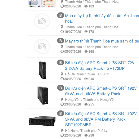
Thanh Hóa / Thành phố Thanh Hóa
02/08/2026
183
B
Mua máy trợ thính hãy đến Tâm An Tha
hóa.
Thanh Hóa / Thành phố Thanh Hóa
19/07/2026
178
B
Máy trợ thính Thanh Hóa mua sắm cả tu
Thanh Hóa / Thành phố Thanh Hóa
05/07/2026
168
B
Bộ lưu điện APC Smart-UPS SRT 72V
2.2kVA Battery Pack - SRT72BP
Hồ Chí Minh / Quận Tân Bình
30/06/2026
240
B
Bộ lưu điện APC Smart-UPS SRT 192V
8kVA and 10kVA Battery Pack
Hưng Yên / Thành phố Hưng Yên
23/06/2026
255
B
Bộ lưu điện APC Smart-UPS SRT 192V
5kVA and 6kVA RM Battery Pack
SRT192RMBP
Hà Nam / Thành phố Phủ Lý
22/06/2026
238