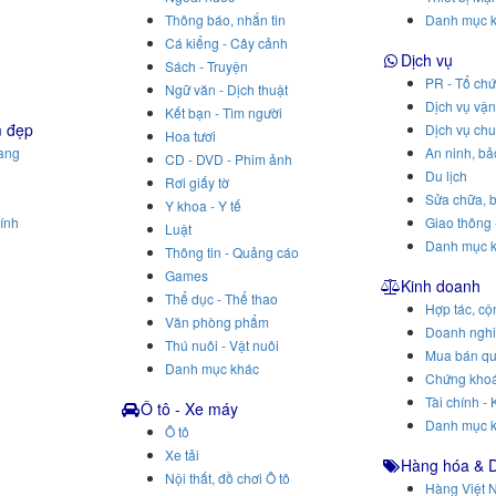
Thông báo, nhắn tin
Danh mục 
Cá kiểng - Cây cảnh
Dịch vụ
Sách - Truyện
PR - Tổ chứ
Ngữ văn - Dịch thuật
Dịch vụ vậ
Kết bạn - Tìm người
m đẹp
Dịch vụ ch
Hoa tươi
rang
An ninh, bả
CD - DVD - Phim ảnh
Du lịch
Rơi giấy tờ
Sửa chữa, b
Y khoa - Y tế
ính
Giao thông 
Luật
Danh mục 
Thông tin - Quảng cáo
Games
Kinh doanh
Thể dục - Thể thao
Hợp tác, cộ
Văn phòng phẩm
Doanh ngh
Thú nuôi - Vật nuôi
Mua bán q
Danh mục khác
Chứng khoá
Tài chính - 
Ô tô - Xe máy
Danh mục 
Ô tô
Xe tải
Hàng hóa & 
Nội thất, đồ chơi Ô tô
Hàng Việt 