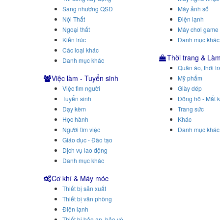
Sang nhượng QSD
Máy ảnh số
Nội Thất
Điện lạnh
Ngoại thất
Máy chơi game
Kiến trúc
Danh mục khác
Các loại khác
Thời trang & Là
Danh mục khác
Quần áo, thời t
Việc làm - Tuyển sinh
Mỹ phẩm
Việc tìm người
Giày dép
Tuyển sinh
Đồng hồ - Mắt k
Dạy kèm
Trang sức
Học hành
Khác
Người tìm việc
Danh mục khác
Giáo dục - Đào tạo
Dịch vụ lao động
Danh mục khác
Cơ khí & Máy móc
Thiết bị sản xuất
Thiết bị văn phòng
Điện lạnh
Thiết bị bảo an, bảo vệ