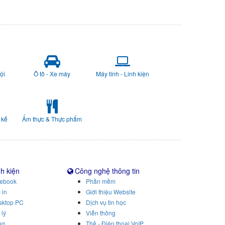
ội
Ô tô - Xe máy
Máy tính - Linh kiện
 kế
Ẩm thực & Thực phẩm
nh kiện
Công nghệ thông tin
tebook
Phần mềm
 in
Giới thiệu Website
sktop PC
Dịch vụ tin học
 lý
Viễn thông
ng
Thẻ - Điện thoại VoIP