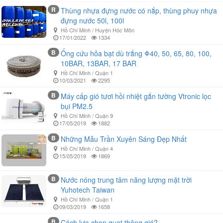
R
Thùng nhựa đựng nước có nắp, thùng phuy nhựa
đựng nước 50l, 100l
Hồ Chí Minh / Huyện Hóc Môn
17/01/2022
1334
B
Ống cứu hỏa bạt dù trắng Φ40, 50, 65, 80, 100,
10BAR, 13BAR, 17 BAR
Hồ Chí Minh / Quận 1
10/03/2021
2295
B
Máy cấp gió tươi hồi nhiệt gắn tường Vtronic lọc
bụi PM2.5
Hồ Chí Minh / Quận 9
17/05/2019
1882
B
Những Mẫu Trần Xuyên Sáng Đẹp Nhất
Hồ Chí Minh / Quận 4
15/05/2019
1869
B
Nước nóng trung tâm năng lượng mặt trời
Yuhotech Taiwan
Hồ Chí Minh / Quận 1
09/03/2019
1658
B
Cách lựa chọn quạt thông gió?