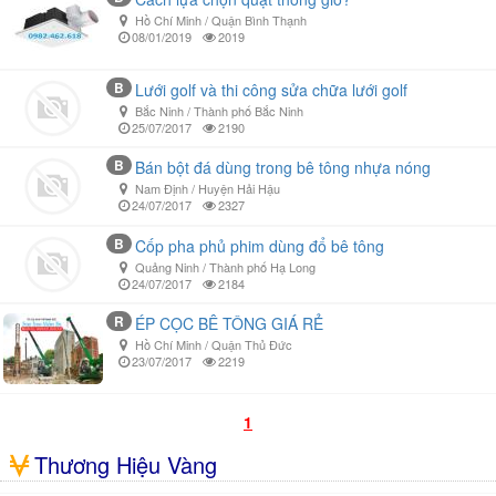
Hồ Chí Minh / Quận Bình Thạnh
08/01/2019
2019
B
Lưới golf và thi công sửa chữa lưới golf
Bắc Ninh / Thành phố Bắc Ninh
25/07/2017
2190
B
Bán bột đá dùng trong bê tông nhựa nóng
Nam Định / Huyện Hải Hậu
24/07/2017
2327
B
Cốp pha phủ phim dùng đổ bê tông
Quảng Ninh / Thành phố Hạ Long
24/07/2017
2184
R
ÉP CỌC BÊ TÔNG GIÁ RẺ
Hồ Chí Minh / Quận Thủ Đức
23/07/2017
2219
1
Thương Hiệu Vàng